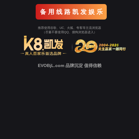
备 用 线 路 凯 发 娱 乐
推荐使用谷歌、UC、火狐、夸客等主流浏览器
（尽量不要使用QQ、搜狗浏览器进入）
EVOBjL.com 品牌沉淀 值得信赖